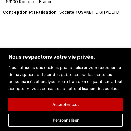
– 59100 Roubaix – France
Conception et réalisation :
Société YUSANET DIGITAL LTD
Nous respectons votre vie privée.
Nous utilisons des cookies pour améliorer votre expérience
de navigation, diffuser des publicités ou des contenus
Contact@nezzarconsulting.com
personnalisés et analyser notre trafic. En cliquant sur « Tout
Unit 3D North Point House, North Point Business Park, New Mallow
accepter », vous consentez à notre utilisation des cookies.
Road, Cork, T23 AT2P, Ireland
Accepter tout
Personnaliser
© 2024 NC360 Tous droits réservés
POLITIQUE DE CONFIDENTIALITÉ