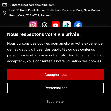
Contact@nezzarconsulting.com
Unit 3D North Point House, North Point Business Park, New Mallow
Road, Cork, T23 AT2P, Ireland
Nous respectons votre vie privée.
© 2024 NC360 Tous droits réservés
Nous utilisons des cookies pour améliorer votre expérience
POLITIQUE DE CONFIDENTIALITÉ
de navigation, diffuser des publicités ou des contenus
personnalisés et analyser notre trafic. En cliquant sur « Tout
CONDITIONS GÉNÉRALES DE VENTE &MENTIONS LÉGALES
accepter », vous consentez à notre utilisation des cookies.
Accepter tout
Personnaliser
Tout rejeter